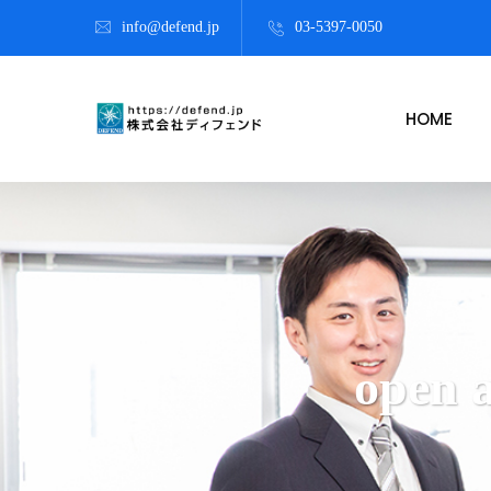
info@defend.jp
03-5397-0050
HOME
open 