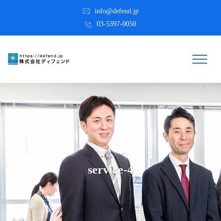
info@defend.jp
03-5397-0050
service-4