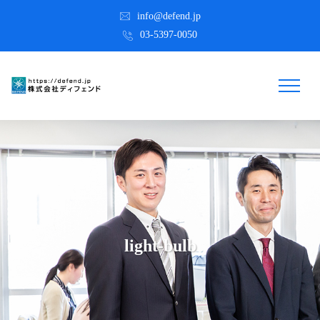
info@defend.jp
03-5397-0050
light-bulb