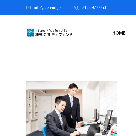
info@defend.jp
03-5397-0050
HOME